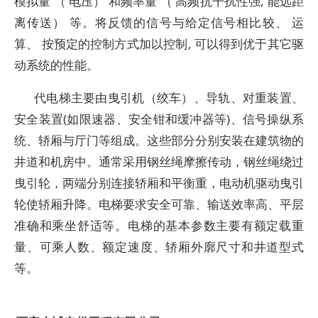
模拟量 （ 电压） 和频率量 （ 高频抗干扰性强, 能远距
离传送） 等。将反馈的信号与给定信号相比较、 运
算、 按预定的控制方式加以控制, 可以得到优于其它驱
动系统的性能。
代电梯主要由曳引机（绞车）、导轨、对重装置、
安全装置(如限速器、安全钳和缓冲器等)、信号操纵系
统、轿厢与厅门等组成。这些部分分别安装在建筑物的
井道和机房中。通常采用钢丝绳摩擦传动，钢丝绳绕过
曳引轮，两端分别连接轿厢和平衡重，电动机驱动曳引
轮使轿厢升降。电梯要求安全可靠、输送效率高、平层
准确和乘坐舒适等。电梯的基本参数主要有额定载重
量、可乘人数、额定速度、轿厢外廓尺寸和井道型式
等。