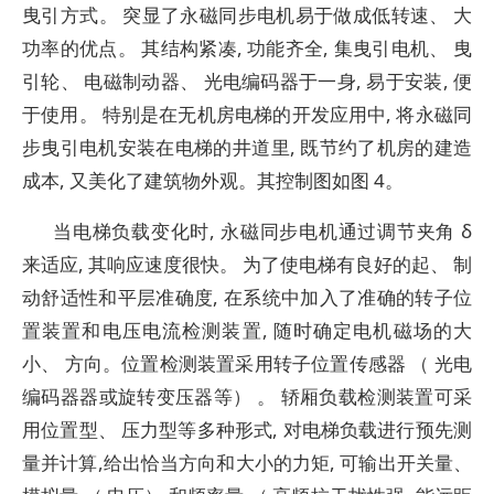
曳引方式。 突显了永磁同步电机易于做成低转速、 大
功率的优点。 其结构紧凑, 功能齐全, 集曳引电机、 曳
引轮、 电磁制动器、 光电编码器于一身, 易于安装, 便
于使用。 特别是在无机房电梯的开发应用中, 将永磁同
步曳引电机安装在电梯的井道里, 既节约了机房的建造
成本, 又美化了建筑物外观。其控制图如图 4。
当电梯负载变化时, 永磁同步电机通过调节夹角 δ
来适应, 其响应速度很快。 为了使电梯有良好的起、 制
动舒适性和平层准确度, 在系统中加入了准确的转子位
置装置和电压电流检测装置, 随时确定电机磁场的大
小、 方向。位置检测装置采用转子位置传感器 （ 光电
编码器器或旋转变压器等） 。 轿厢负载检测装置可采
用位置型、 压力型等多种形式, 对电梯负载进行预先测
量并计算,给出恰当方向和大小的力矩, 可输出开关量、