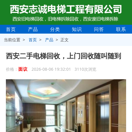
首页
产品
分类
知识
问答
联系
当前位置 >
首页
>
产品
> 正文
西安二手电梯回收，上门回收随叫随到
面议
价格：
2026-08-06 19:32:01 3110次浏览